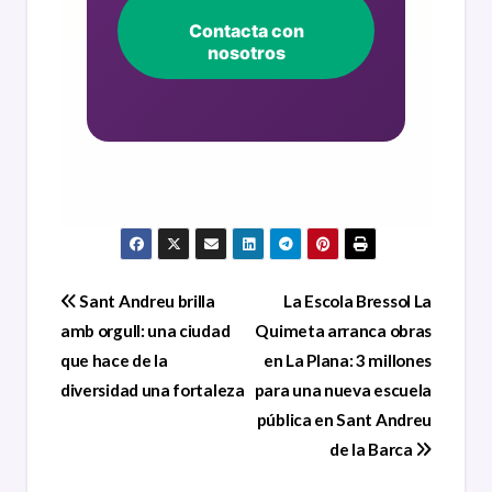
Contacta con
nosotros
Navegación
Sant Andreu brilla
La Escola Bressol La
amb orgull: una ciudad
Quimeta arranca obras
de
que hace de la
en La Plana: 3 millones
entradas
diversidad una fortaleza
para una nueva escuela
pública en Sant Andreu
de la Barca