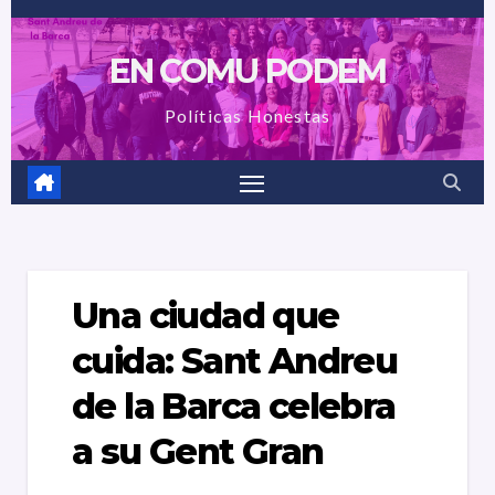
Saltar
al
EN COMU PODEM
contenido
Políticas Honestas
Una ciudad que
cuida: Sant Andreu
de la Barca celebra
a su Gent Gran