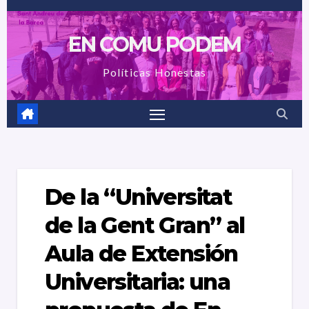
Saltar
al
EN COMU PODEM
contenido
Políticas Honestas
De la “Universitat
de la Gent Gran” al
Aula de Extensión
Universitaria: una