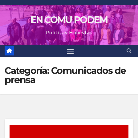
Saltar
al
EN COMU PODEM
contenido
Políticas Honestas
Categoría:
Comunicados de
prensa