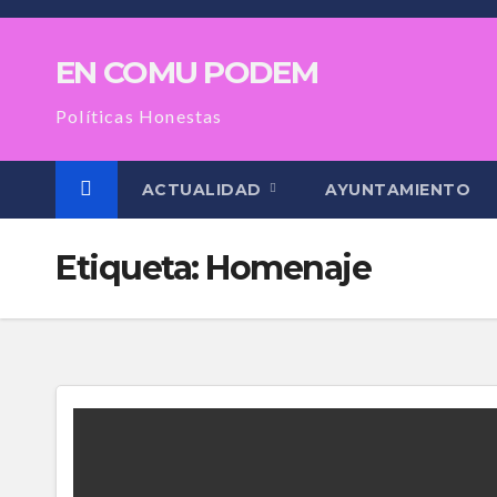
Saltar
al
EN COMU PODEM
contenido
Políticas Honestas
ACTUALIDAD
AYUNTAMIENTO
Etiqueta:
Homenaje