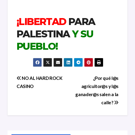
¡LIBERTAD
PARA
PALESTINA
Y SU
PUEBLO!
Navegación
NO AL HARD ROCK
¿Por qué l@s
CASINO
agricultor@s y l@s
de
ganader@s salen a la
entradas
calle?