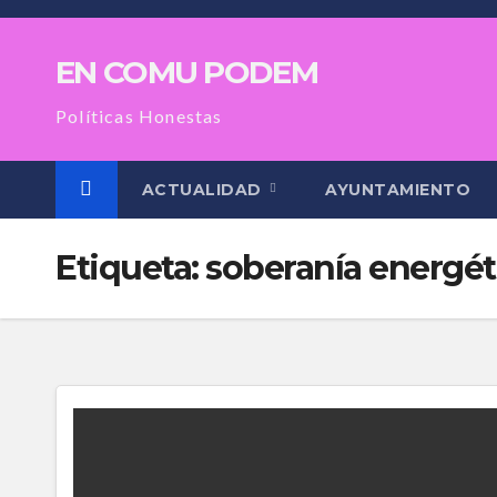
Saltar
al
EN COMU PODEM
contenido
Políticas Honestas
ACTUALIDAD
AYUNTAMIENTO
Etiqueta:
soberanía energét