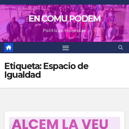
Saltar
al
EN COMU PODEM
contenido
Políticas Honestas
Etiqueta:
Espacio de
Igualdad