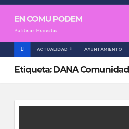
Saltar
al
EN COMU PODEM
contenido
Políticas Honestas
ACTUALIDAD
AYUNTAMIENTO
Etiqueta:
DANA Comunidad 